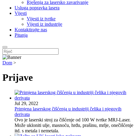
Rješenja za lasersko zavarivanje
Usluga popravka lasera
Vijesti
Vijesti iz tvrtke
Vijesti iz industrije
Kontaktirajte nas
Pitanja
Dom
>
Prijave
Jul 29, 2022
Primjena laserskog čišćenja u industriji čelika i njegovih
derivata
Ovo je laserski stroj za čišćenje od 100 W tvrtke MRJ-Laser.
Može ukloniti ulje, masnoću, hrđu, prašinu, mrlje, onečišćenje
itd. s metala i nemetala.