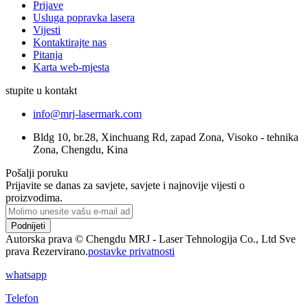
Prijave
Usluga popravka lasera
Vijesti
Kontaktirajte nas
Pitanja
Karta web-mjesta
stupite u kontakt
info@mrj-lasermark.com
Bldg 10, br.28, Xinchuang Rd, zapad Zona, Visoko - tehnika
Zona, Chengdu, Kina
Pošalji poruku
Prijavite se danas za savjete, savjete i najnovije vijesti o
proizvodima.
Podnijeti
Autorska prava © Chengdu MRJ - Laser Tehnologija Co., Ltd Sve
prava Rezervirano.
postavke privatnosti
whatsapp
Telefon