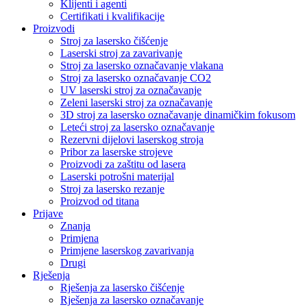
Klijenti i agenti
Certifikati i kvalifikacije
Proizvodi
Stroj za lasersko čišćenje
Laserski stroj za zavarivanje
Stroj za lasersko označavanje vlakana
Stroj za lasersko označavanje CO2
UV laserski stroj za označavanje
Zeleni laserski stroj za označavanje
3D stroj za lasersko označavanje dinamičkim fokusom
Leteći stroj za lasersko označavanje
Rezervni dijelovi laserskog stroja
Pribor za laserske strojeve
Proizvodi za zaštitu od lasera
Laserski potrošni materijal
Stroj za lasersko rezanje
Proizvod od titana
Prijave
Znanja
Primjena
Primjene laserskog zavarivanja
Drugi
Rješenja
Rješenja za lasersko čišćenje
Rješenja za lasersko označavanje