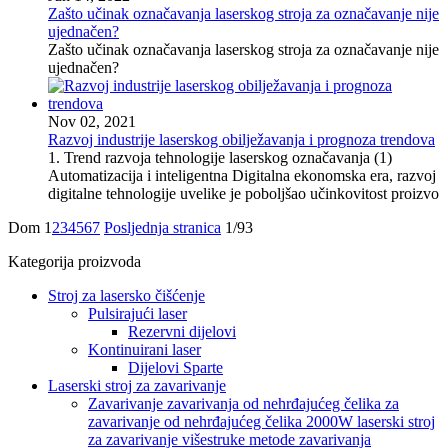
Zašto učinak označavanja laserskog stroja za označavanje nije
ujednačen?
Zašto učinak označavanja laserskog stroja za označavanje nije
ujednačen?
Nov 02, 2021
Razvoj industrije laserskog obilježavanja i prognoza trendova
1. Trend razvoja tehnologije laserskog označavanja (1)
Automatizacija i inteligentna Digitalna ekonomska era, razvoj
digitalne tehnologije uvelike je poboljšao učinkovitost proizvo
Dom
1
2
3
4
5
6
7
Posljednja stranica
1/93
Kategorija proizvoda
Stroj za lasersko čišćenje
Pulsirajući laser
Rezervni dijelovi
Kontinuirani laser
Dijelovi Sparte
Laserski stroj za zavarivanje
Zavarivanje zavarivanja od nehrđajućeg čelika za
zavarivanje od nehrđajućeg čelika 2000W laserski stroj
za zavarivanje višestruke metode zavarivanja