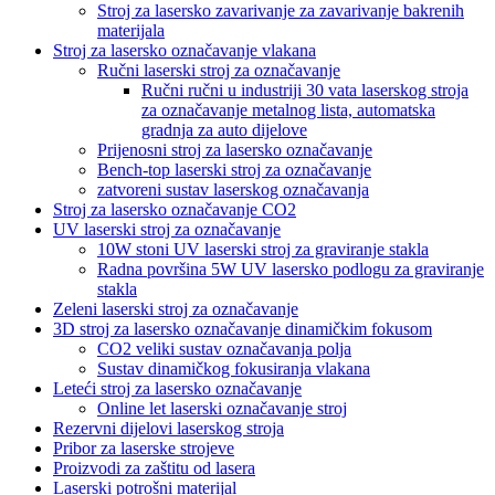
Stroj za lasersko zavarivanje za zavarivanje bakrenih
materijala
Stroj za lasersko označavanje vlakana
Ručni laserski stroj za označavanje
Ručni ručni u industriji 30 vata laserskog stroja
za označavanje metalnog lista, automatska
gradnja za auto dijelove
Prijenosni stroj za lasersko označavanje
Bench-top laserski stroj za označavanje
zatvoreni sustav laserskog označavanja
Stroj za lasersko označavanje CO2
UV laserski stroj za označavanje
10W stoni UV laserski stroj za graviranje stakla
Radna površina 5W UV lasersko podlogu za graviranje
stakla
Zeleni laserski stroj za označavanje
3D stroj za lasersko označavanje dinamičkim fokusom
CO2 veliki sustav označavanja polja
Sustav dinamičkog fokusiranja vlakana
Leteći stroj za lasersko označavanje
Online let laserski označavanje stroj
Rezervni dijelovi laserskog stroja
Pribor za laserske strojeve
Proizvodi za zaštitu od lasera
Laserski potrošni materijal