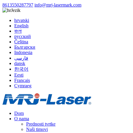
8613550287797
info@mrj-lasermark.com
Jezik
hrvatski
English
বাংলা
русский
Čeština
Български
Indonesia
فارسی
dansk
한국어
Eesti
Français
Cymraeg
Dom
O nama
Prednosti tvrtke
Naši timovi